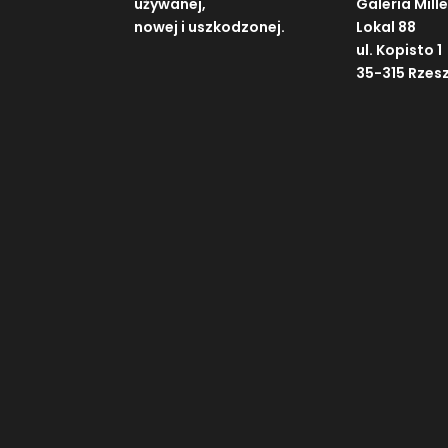
używanej,
Galeria Mill
nowej i uszkodzonej.
Lokal 88
ul. Kopisto 1
35-315 Rzes