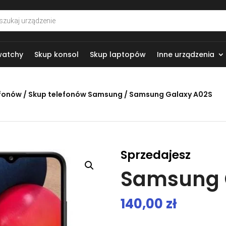
arka
w
watchy
Skup konsol
Skup laptopów
Inne urządzenia
efonów
/
Skup telefonów Samsung
/ Samsung Galaxy A02S
Sprzedajesz
Samsung 
140,00
zł