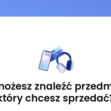
możesz znaleźć przedm
który chcesz sprzedać