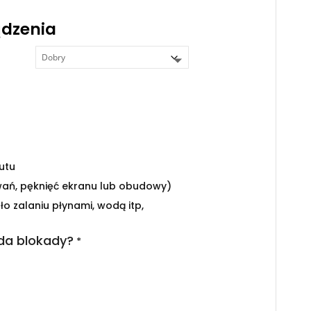
ądzenia
utu
wań, pęknięć ekranu lub obudowy)
ło zalaniu płynami, wodą itp,
da blokady?
*