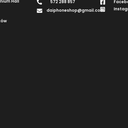
enium Hall
572 288 857
Faceb


Insta

daiphoneshop@gmail.com

zów