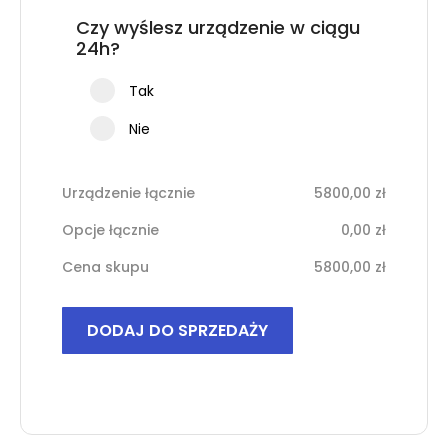
Czy wyślesz urządzenie w ciągu
24h?
Tak
Nie
Urządzenie łącznie
5800,00
zł
Opcje łącznie
0,00
zł
Cena skupu
5800,00
zł
ilość
DODAJ DO SPRZEDAŻY
iPhone
17
Pro
Max