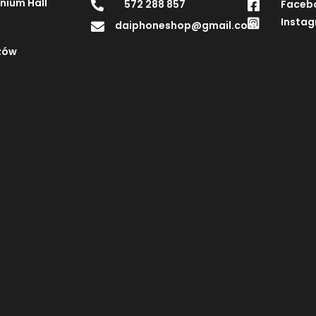
enium Hall
572 288 857
Faceb


Insta

daiphoneshop@gmail.com

zów