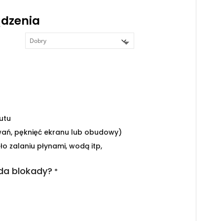
ądzenia
utu
wań, pęknięć ekranu lub obudowy)
ło zalaniu płynami, wodą itp,
da blokady?
*