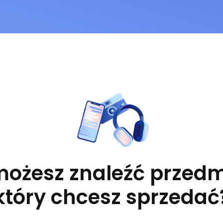
możesz znaleźć przedm
który chcesz sprzedać