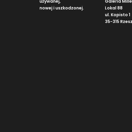
używanej,
Galeria Mill
nowej i uszkodzonej.
Lokal 88
ul. Kopisto 1
35-315 Rzes