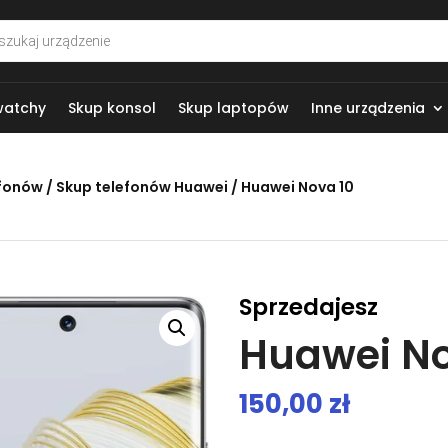
arka
w
watchy
Skup konsol
Skup laptopów
Inne urządzenia
efonów
/
Skup telefonów Huawei
/ Huawei Nova 10
Sprzedajesz
Huawei No
150,00
zł