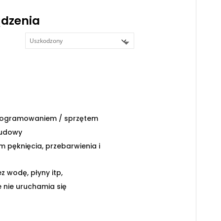
ądzenia
rogramowaniem / sprzętem
budowy
m pęknięcia, przebarwienia i
z wodę, płyny itp,
e nie uruchamia się