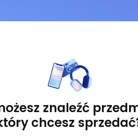
możesz znaleźć przedm
który chcesz sprzedać