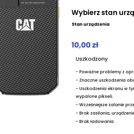
.
Wybierz stan urz
Stan urządzenia
10,00
zł
Uszkodzony
- Poważne problemy z op
- Znaczne uszkodzenia o
- Uszkodzenia ekranu w ty
wypalone pikseli.
- Wcześniejsze zalanie prze
- Brak zasilania, urządzeni
- Brak ładowania