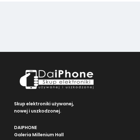
na
na
stronie
stronie
produktu
produktu
Skup elektroniki używanej,
nowej i uszkodzonej.
DAIPHONE
Galeria Millenium Hall