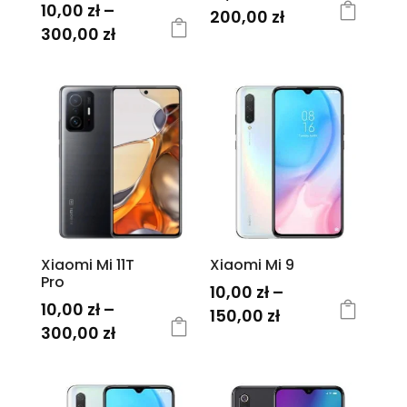
10,00
zł
–
Zakres
200,00
zł
Zakres
300,00
zł
cen:
Ten
cen:
Ten
od
produkt
od
produkt
10,00 zł
ma
10,00 zł
ma
do
wiele
do
wiele
200,00 zł
wariantów.
300,00 zł
wariantów.
Opcje
Opcje
można
można
wybrać
wybrać
na
na
stronie
Xiaomi Mi 11T
Xiaomi Mi 9
stronie
produktu
Pro
10,00
zł
–
produktu
10,00
zł
–
Zakres
150,00
zł
Zakres
300,00
zł
cen:
Ten
cen:
Ten
od
produkt
od
produkt
10,00 zł
ma
10,00 zł
ma