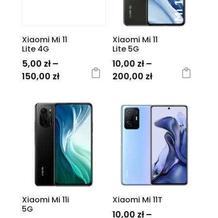
można
wybrać
wybrać
na
na
stronie
Xiaomi Mi 11
Xiaomi Mi 11
stronie
produktu
Lite 4G
Lite 5G
produktu
5,00
zł
–
10,00
zł
–
Zakres
Zakres
150,00
zł
200,00
zł
cen:
cen:
Ten
Ten
od
od
produkt
produkt
5,00 zł
10,00 zł
ma
ma
do
do
wiele
wiele
150,00 zł
200,00 zł
wariantów.
wariantów.
Opcje
Opcje
można
można
wybrać
wybrać
na
na
Xiaomi Mi 11i
Xiaomi Mi 11T
stronie
stronie
5G
10,00
zł
–
produktu
produktu