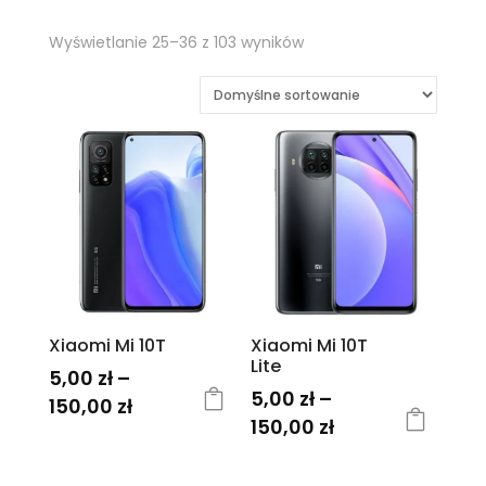
Wyświetlanie 25–36 z 103 wyników
Xiaomi Mi 10T
Xiaomi Mi 10T
Lite
5,00
zł
–
5,00
zł
–
Zakres
150,00
zł
Zakres
150,00
zł
cen:
Ten
cen:
Ten
od
produkt
od
produkt