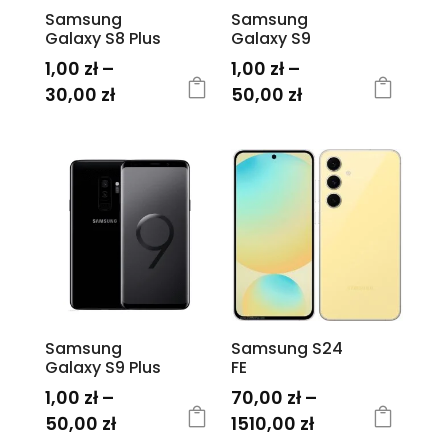
stronie
Samsung
Samsung
stronie
produktu
Galaxy S8 Plus
Galaxy S9
produktu
1,00
zł
–
1,00
zł
–
Zakres
Zakres
30,00
zł
50,00
zł
cen:
cen:
Ten
Ten
od
od
produkt
produkt
1,00 zł
1,00 zł
ma
ma
do
do
wiele
wiele
30,00 zł
50,00 zł
wariantów.
wariantów.
Opcje
Opcje
można
można
wybrać
wybrać
na
na
Samsung
Samsung S24
stronie
stronie
Galaxy S9 Plus
FE
produktu
produktu
1,00
zł
–
70,00
zł
–
Zakres
Zakres
50,00
zł
1510,00
zł