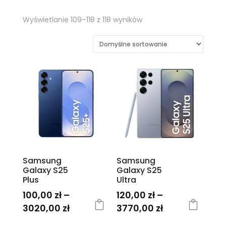
Wyświetlanie 109–118 z 118 wyników
Samsung
Samsung
Galaxy S25
Galaxy S25
Plus
Ultra
100,00
zł
–
120,00
zł
–
Zakres
Zakres
3020,00
zł
3770,00
zł
cen:
cen:
Ten
Ten