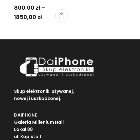
800,00
zł
–
Zakres
1850,00
zł
Ten
cen:
produkt
od
ma
800,00 zł
wiele
do
wariantów.
Opcje
1850,00 zł
można
wybrać
na
stronie
Skup elektroniki używanej,
produktu
nowej i uszkodzonej.
DAIPHONE
Galeria Millenium Hall
Lokal 88
ul. Kopisto 1