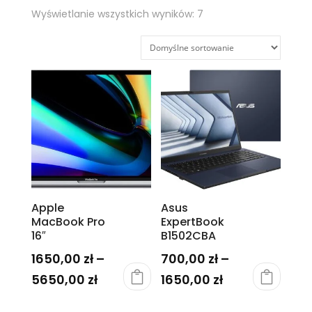
Wyświetlanie wszystkich wyników: 7
Apple
Asus
MacBook Pro
ExpertBook
16″
B1502CBA
1650,00
zł
–
700,00
zł
–
Zakres
Zakres
5650,00
zł
1650,00
zł
Ten
Ten
cen:
cen: