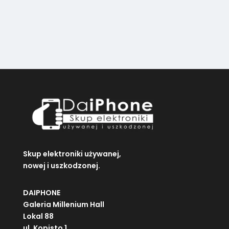
wybrać
wybrać
na
na
stronie
stronie
produktu
produktu
Skup elektroniki używanej,
nowej i uszkodzonej.
DAIPHONE
Galeria Millenium Hall
Lokal 88
ul. Kopisto 1