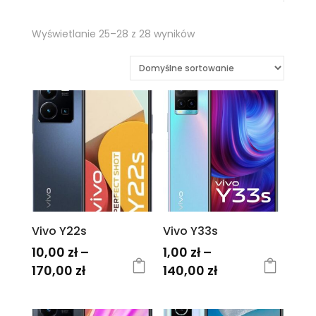
Wyświetlanie 25–28 z 28 wyników
Vivo Y22s
Vivo Y33s
10,00
zł
–
1,00
zł
–
Zakres
Zakres
170,00
zł
140,00
zł
cen:
cen:
Ten
Ten
od
od
produkt
produkt