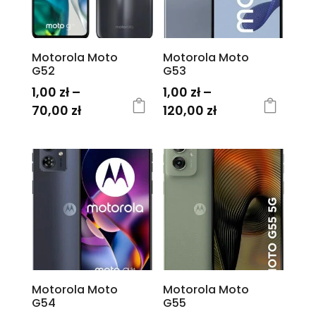
można
można
wybrać
wybrać
na
na
Motorola Moto
Motorola Moto
stronie
stronie
G52
G53
produktu
produktu
1,00
zł
–
1,00
zł
–
Zakres
Zakres
70,00
zł
120,00
zł
cen:
cen:
Ten
Ten
od
od
produkt
produkt
1,00 zł
1,00 zł
ma
ma
do
do
wiele
wiele
70,00 zł
120,00 zł
wariantów.
wariantów.
Opcje
Opcje
można
można
wybrać
wybrać
na
na
Motorola Moto
Motorola Moto
stronie
stronie
G54
G55
produktu
produktu