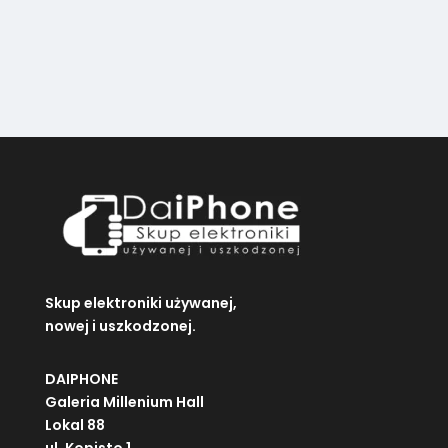
wybrać
wybrać
na
na
stronie
stronie
produktu
produktu
Skup elektroniki używanej,
nowej i uszkodzonej.
DAIPHONE
Galeria Millenium Hall
Lokal 88
ul. Kopisto 1