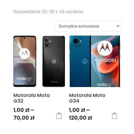
Wyświetlanie 25–36 z 49 wyników
Motorola Moto
Motorola Moto
G32
G34
1,00
zł
–
1,00
zł
–
Zakres
Zakres
70,00
zł
120,00
zł
cen:
cen:
Ten
Ten
od
od
produkt
produkt